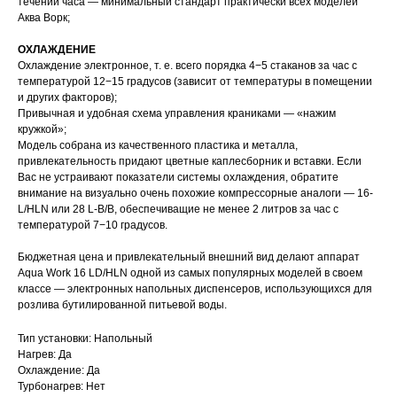
течении часа — минимальный стандарт практически всех моделей
Аква Ворк;
ОХЛАЖДЕНИЕ
Охлаждение электронное, т. е. всего порядка 4−5 стаканов за час с
температурой 12−15 градусов (зависит от температуры в помещении
и других факторов);
Привычная и удобная схема управления краниками — «нажим
кружкой»;
Модель собрана из качественного пластика и металла,
привлекательность придают цветные каплесборник и вставки. Если
Вас не устраивают показатели системы охлаждения, обратите
внимание на визуально очень похожие компрессорные аналоги — 16-
L/HLN или 28 L-B/B, обеспечиващие не менее 2 литров за час с
температурой 7−10 градусов.
Бюджетная цена и привлекательный внешний вид делают аппарат
Aqua Work 16 LD/HLN одной из самых популярных моделей в своем
классе — электронных напольных диспенсеров, использующихся для
розлива бутилированной питьевой воды.
Тип установки: Напольный
Нагрев: Да
Охлаждение: Да
Турбонагрев: Нет